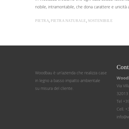
nobile, intramontabile, che dona carattere e unicità a
,
,
PIETRA
PIETRA NATURALE
SOSTENIBILE
Conta
Woodbau è un’azienda che realizza case
Woodb
in legno a basso impatto ambientale
Via Vil
su misura del cliente.
32013 
Tel +3
Cell. 
info@w