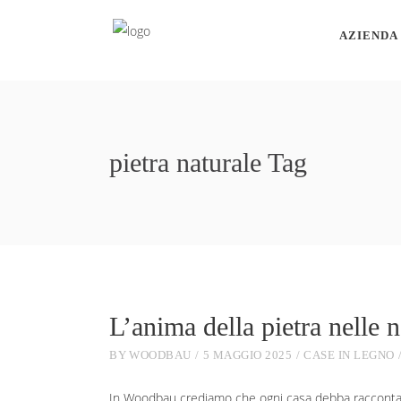
AZIENDA
pietra naturale Tag
L’anima della pietra nelle n
BY
WOODBAU
5 MAGGIO 2025
CASE IN LEGNO
In Woodbau crediamo che ogni casa debba raccontare 