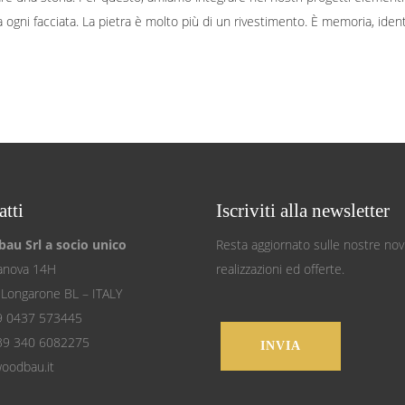
 ogni facciata. La pietra è molto più di un rivestimento. È memoria, ident
tti
Iscriviti alla newsletter
au Srl a socio unico
Resta aggiornato sulle nostre novi
lanova 14H
realizzazioni ed offerte.
Longarone BL – ITALY
9 0437 573445
+39 340 6082275
INVIA
oodbau.it