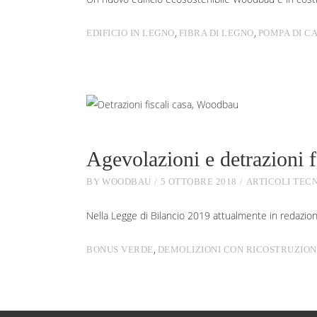
,
,
EDIFICIO IN LEGNO
FIBRA DI LEGNO
POMPA DI C
Agevolazioni e detrazioni fi
BY
WOODBAU
5 OTTOBRE 2018
ARTICOLI TECN
Nella Legge di Bilancio 2019 attualmente in redazione
,
BONUS VERDE
DEMOLIZIONI CON RICOSTRUZION