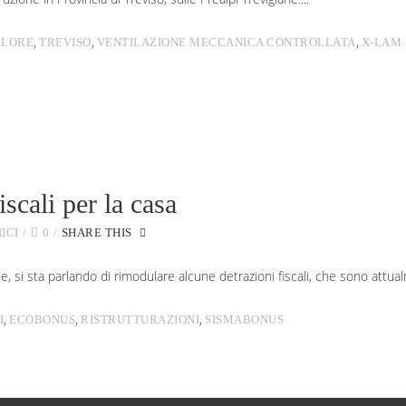
,
,
,
ALORE
TREVISO
VENTILAZIONE MECCANICA CONTROLLATA
X-LAM
scali per la casa
ICI
0
SHARE THIS
, si sta parlando di rimodulare alcune detrazioni fiscali, che sono attua
,
,
,
I
ECOBONUS
RISTRUTTURAZIONI
SISMABONUS