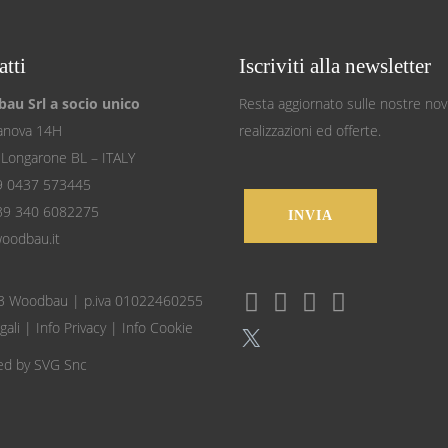
tti
Iscriviti alla newsletter
au Srl a socio unico
Resta aggiornato sulle nostre novi
lanova 14H
realizzazioni ed offerte.
Longarone BL – ITALY
9 0437 573445
+39 340 6082275
INVIA
oodbau.it
 Woodbau | p.iva 01022460255
gali
|
Info Privacy
|
Info Cookie
X
ed by
SVG Snc