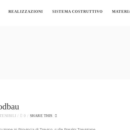
REALIZZAZIONI
SISTEMA COSTRUTTIVO
MATERI
oodbau
TENIBILI
0
SHARE THIS
ione in Provincia di Treviso, sulle Prealpi Trevigiane.