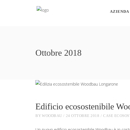
AZIENDA
Ottobre 2018
Edificio ecosostenibile W
BY
WOODBAU
24 OTTOBRE 2018
CASE ECOSOS
Un nuovo edificio ecosostenibile Woodbau è in costruz