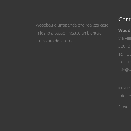
Conta
Woodbau è un’azienda che realizza case
Woodb
in legno a basso impatto ambientale
Via Vil
su misura del cliente.
32013 
Tel +3
Cell. 
info@w
© 2023
Info Le
Power